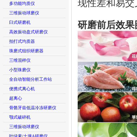
现性差和易交
多功能均质仪
三维振动球磨仪
研磨前后效果
臼式研磨机
高效振动盘式研磨仪
拍打式均质器
珠磨式组织研磨器
三维混样仪
小型珠磨仪
全自动智能分析工作站
便携式离心机
超离心
骨骼牙齿低温冷冻研磨仪
颚式破碎机
三维振动球磨仪
叶绿素/土壤A研磨仪