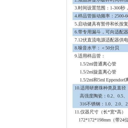
3.时间设置范围：1-30
4.样品管振动频率：2500-
5.启动健具有暂停和长按
6.带专用漏斗，可向适配
7.12伏直流电源适配器
8.噪音水平：＜50分贝
9.适用样品管：
1.5/2ml普通离心管
1.5/2ml旋盖离心管
1.5/2ml和5ml Eppendo
10.适用研磨珠种类及直径
高强度陶瓷：0.2、0.5、1.
316不锈钢：1.0、2.0、2.
11.仪器尺寸（长*宽*高）
172*172*198mm（带2