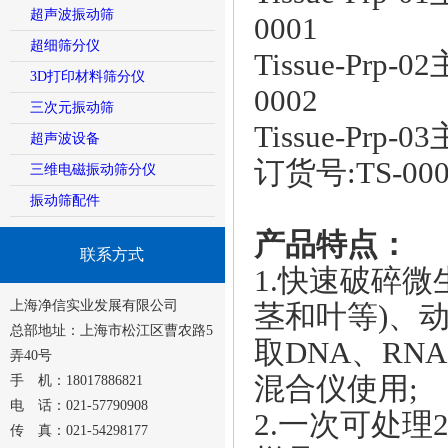
超声波振动筛
0001
超细筛分仪
Tissue-Pr
3D打印材料筛分仪
0002
三次元振动筛
Tissue-P
超声波设备
订货号:TS-000
三维电磁振动筛分仪
振动筛配件
产品特点：
联系方式
1.快速破碎微
上海净信实业发展有限公司
茎和叶等)、
总部地址：上海市松江区曹农路5
取DNA、R
弄40号
混合仪使用;
手 机：18017886821
电 话：021-57790908
2.一次可处理24
传 真：021-54298177