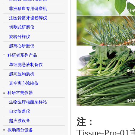
非洲猪瘟专用研磨机
法医骨骼牙齿粉碎仪
切割式研磨仪
旋转分样仪
超离心研磨仪
科研者系列产品
单细胞悬液制备仪
超高压均质机
真空离心浓缩仪
科研常规仪器
生物医疗核酸采样站
自动旋盖仪
注：
超声波设备
振动筛分设备
Tissue-Pr